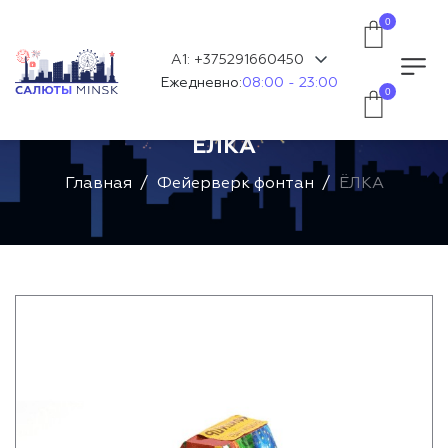
0
А1: +375291660450
Ежедневно:
08:00 - 23:00
0
ЁЛКА
Главная
Фейерверк фонтан
ЁЛКА