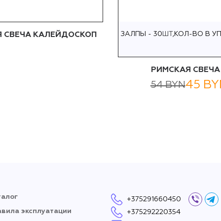
ЗАЛПЫ - 30
ШТ
,
КОЛ-ВО В УП-
 СВЕЧА КАЛЕЙДОСКОП
РИМСКАЯ СВЕЧА
45 BY
54 BYN
талог
+375291660450
Вайбер
Тел
авила эксплуатации
+375292220354