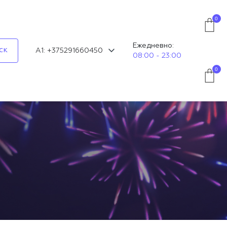
0
Ежедневно:
ск
А1: +375291660450
08:00 - 23:00
0