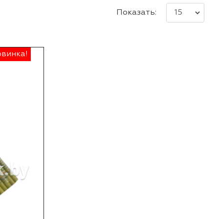
Показать:
винка!