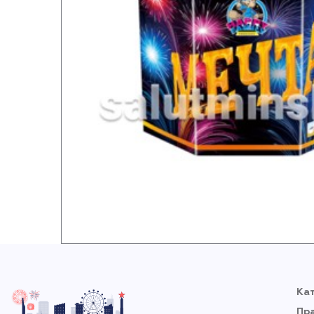
Ка
Пр