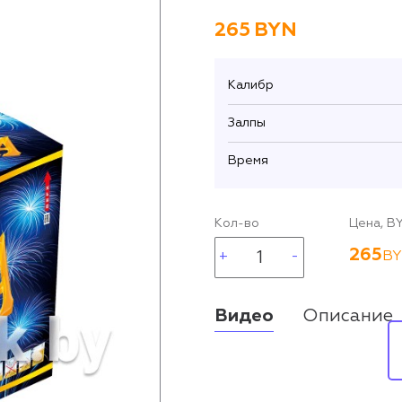
265
BYN
Калибр
Залпы
Время
Кол-во
Цена, B
265
B
Видео
Описание