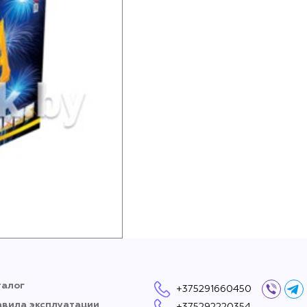
талог
+375291660450
Вайбер
Тел
авила эксплуатации