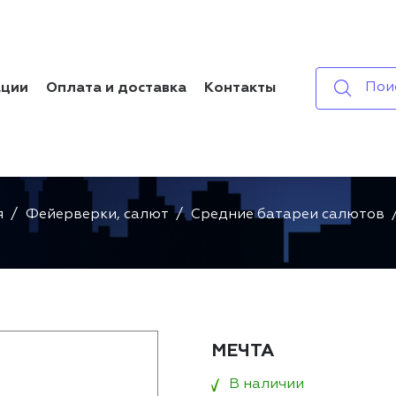
Пои
ации
Оплата и доставка
Контакты
МЕЧТА
я
Фейерверки, салют
Средние батареи салютов
МЕЧТА
В наличии