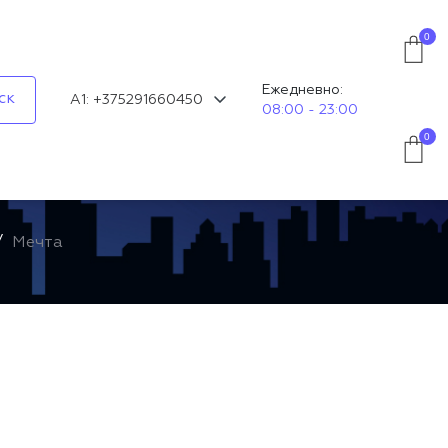
0
Ежедневно:
ск
А1: +375291660450
08:00 - 23:00
0
Мечта