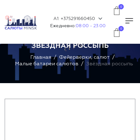
0
А1: +375291660450
Ежедневно:
08:00 - 23:00
0
ЗВЁЗДНАЯ РОССЫПЬ
Главная
Фейерверки, салют
Малые батареи салютов
Звёздная россыпь