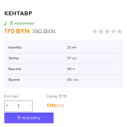
КЕНТАВР
В наличии
170
BYN
190 BYN
Калибр
25
мм
Залпы
37
шт
Высота
30
м
Время
50
сек
Кол-во
Цена, BYN
170
BYN
В корзину