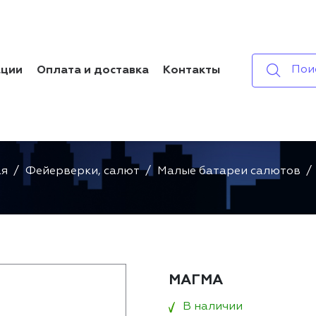
Пои
ации
Оплата и доставка
Контакты
МАГМА
ая
Фейерверки, салют
Малые батареи салютов
МАГМА
В наличии