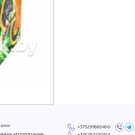
талог
+375291660450
Вайбер
Тел
авила эксплуатации