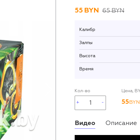
55
BYN
65 BYN
Калибр
Залпы
Высота
Время
Кол-во
Цена, B
55
BYN
Видео
Описание