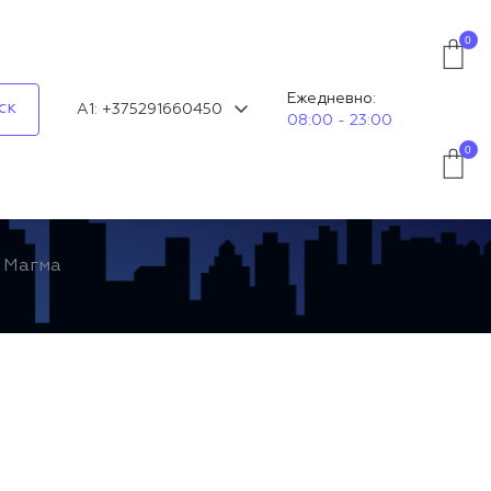
0
Ежедневно:
ск
А1: +375291660450
08:00 - 23:00
0
Магма