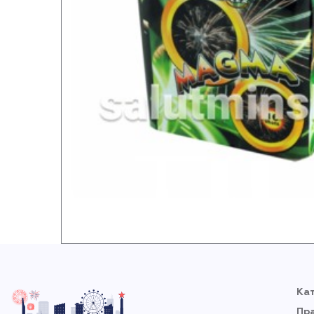
Ка
Пр